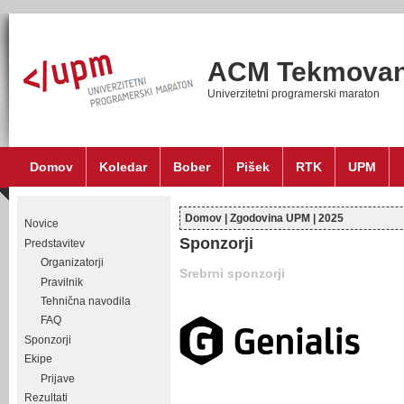
ACM Tekmovan
Univerzitetni programerski maraton
Domov
Koledar
Bober
Pišek
RTK
UPM
Domov
|
Zgodovina UPM
|
2025
Novice
Nahajate se tukaj
Sponzorji
Predstavitev
Organizatorji
Srebrni sponzorji
Pravilnik
Tehnična navodila
FAQ
Sponzorji
Ekipe
Prijave
Rezultati