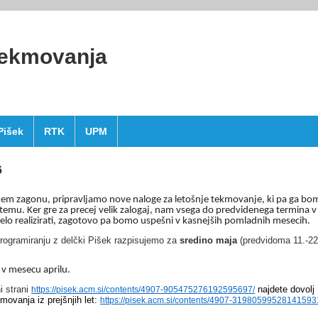
ekmovanja
Pišek
RTK
UPM
6
lnem zagonu, pripravljamo nove naloge za letošnje tekmovanje, ki pa ga bo
stemu. Ker gre za precej velik zalogaj, nam vsega do predvidenega termina v
elo realizirati, zagotovo pa bomo uspešni v kasnejših pomladnih mesecih.
rogramiranju z delčki Pišek razpisujemo za
sredino maja
(predvidoma 11.-22
i v mesecu aprilu.
i strani
najdete dovolj
https://pisek.acm.si/contents/4907-905475276192595697/
movanja iz prejšnjih let:
https://pisek.acm.si/contents/4907-31980599528141593