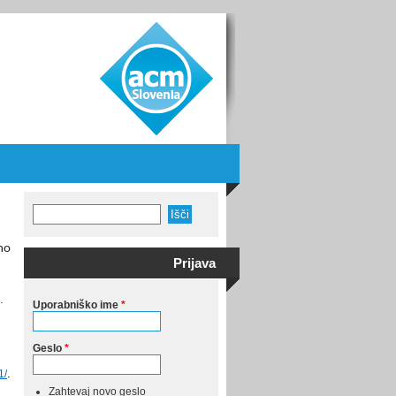
Išči
Iskalnik
mo
Prijava
.
Uporabniško ime
*
Geslo
*
.
1/
Zahtevaj novo geslo