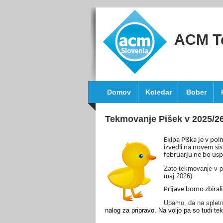
ACM T
Domov
Koledar
Bober
Tekmovanje Pišek v 2025/2
Ekipa Piška je v po
izvedli na novem si
februarju ne bo usp
Zato tekmovanje v p
maj 2026).
Prijave bomo zbiral
Upamo, da na spletn
nalog za pripravo. Na voljo pa so tudi tek