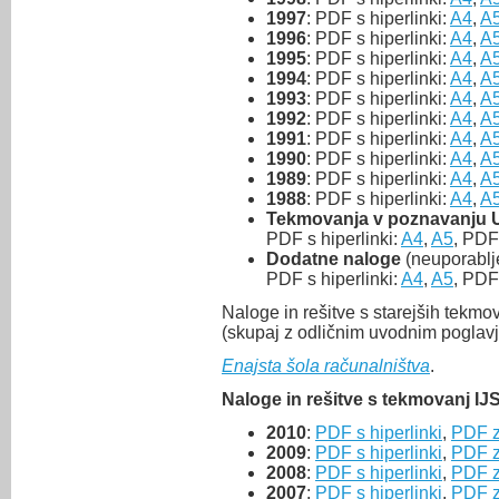
1997
: PDF s hiperlinki:
A4
,
A
1996
: PDF s hiperlinki:
A4
,
A
1995
: PDF s hiperlinki:
A4
,
A
1994
: PDF s hiperlinki:
A4
,
A
1993
: PDF s hiperlinki:
A4
,
A
1992
: PDF s hiperlinki:
A4
,
A
1991
: PDF s hiperlinki:
A4
,
A
1990
: PDF s hiperlinki:
A4
,
A
1989
: PDF s hiperlinki:
A4
,
A
1988
: PDF s hiperlinki:
A4
,
A
Tekmovanja v poznavanju 
PDF s hiperlinki:
A4
,
A5
, PDF
Dodatne naloge
(neuporablje
PDF s hiperlinki:
A4
,
A5
, PDF
Naloge in rešitve s starejših tekmo
(skupaj z odličnim uvodnim poglavj
Enajsta šola računalništva
.
Naloge in rešitve s tekmovanj IJ
2010
:
PDF s hiperlinki
,
PDF z
2009
:
PDF s hiperlinki
,
PDF z
2008
:
PDF s hiperlinki
,
PDF z
2007
:
PDF s hiperlinki
,
PDF z