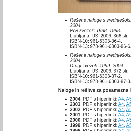
Rešene naloge s srednješols
2004.
Prvi zvezek: 1988–1998.
Ljubljana: IJS, 2006. 366 str.
ISBN-10: 961-6303-86-4.
ISBN-13: 978-961-6303-86-6
Rešene naloge s srednješols
2004.
Drugi zvezek: 1999–2004.
Ljubljana: IJS, 2006. 372 str.
ISBN-10: 961-6303-87-2.
ISBN-13: 978-961-6303-87-3
Naloge in rešitve za posamezna l
2004
: PDF s hiperlinki:
A4
,
A
2003
: PDF s hiperlinki:
A4
,
A
2002
: PDF s hiperlinki:
A4
,
A
2001
: PDF s hiperlinki:
A4
,
A
2000
: PDF s hiperlinki:
A4
,
A
1999
: PDF s hiperlinki:
A4
,
A
1998
: PDF s hiperlinki:
A4
,
A