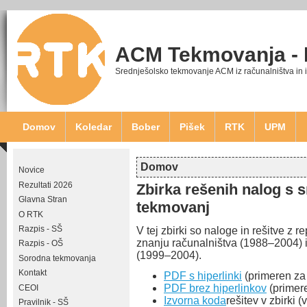
ACM Tekmovanja -
Srednješolsko tekmovanje ACM iz računalništva in 
Domov
Koledar
Bober
Pišek
RTK
UPM
Domov
Novice
Nahajate se tukaj
Rezultati 2026
Zbirka rešenih nalog s 
Glavna Stran
tekmovanj
O RTK
Razpis - SŠ
V tej zbirki so naloge in rešitve z 
znanju računalništva (1988–2004) 
Razpis - OŠ
(1999–2004).
Sorodna tekmovanja
Kontakt
PDF s hiperlinki
(primeren za
PDF brez hiperlinkov
(primere
CEOI
Izvorna koda
rešitev v zbirki 
Pravilnik - SŠ