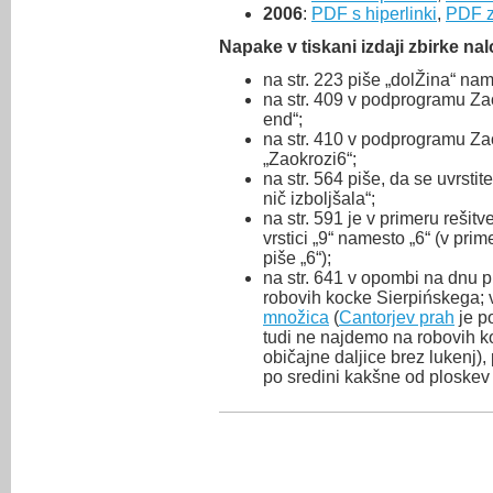
2006
:
PDF s hiperlinki
,
PDF z
Napake v tiskani izdaji zbirke n
na str. 223 piše „dolŽina“ nam
na str. 409 v podprogramu Zao
end“;
na str. 410 v podprogramu Zao
„Zaokrozi6“;
na str. 564 piše, da se uvrsti
nič izboljšala“;
na str. 591 je v primeru rešitv
vrstici „9“ namesto „6“ (v pri
piše „6“);
na str. 641 v opombi na dnu 
robovih kocke Sierpińskega; v
množica
(
Cantorjev prah
je po
tudi ne najdemo na robovih ko
običajne daljice brez lukenj)
po sredini kakšne od ploskev