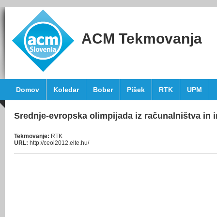
ACM Tekmovanja
Domov
Koledar
Bober
Pišek
RTK
UPM
Srednje-evropska olimpijada iz računalništva in 
Tekmovanje:
RTK
URL:
http://ceoi2012.elte.hu/