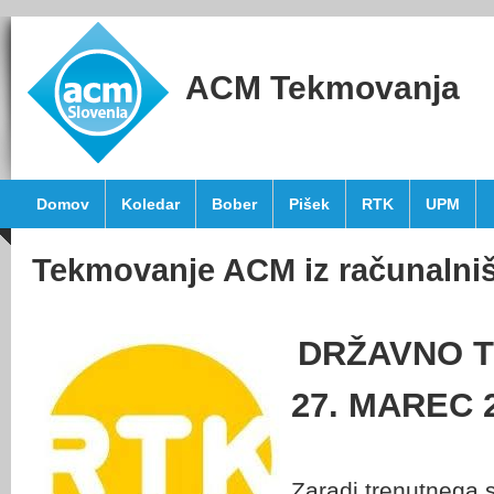
ACM Tekmovanja
Domov
Koledar
Bober
Pišek
RTK
UPM
Tekmovanje ACM iz računalništ
DRŽAVNO 
27. MAREC 2
Zaradi trenutnega