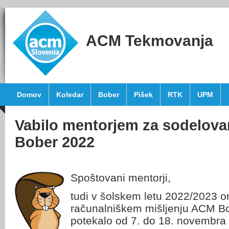
ACM Tekmovanja
Domov
Koledar
Bober
Pišek
RTK
UPM
Vabilo mentorjem za sodelova
Bober 2022
Spoštovani mentorji,
tudi v šolskem letu 2022/2023 
računalniškem mišljenju ACM B
potekalo od 7. do 18. novembra