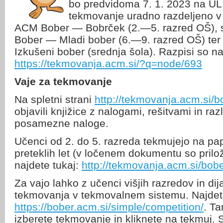
bo predvidoma 7. 1. 2023 na UL F
tekmovanje uradno razdeljeno v
ACM Bober — Bobrček (2.—5. razred OŠ), 
Bober — Mladi bober (6.—9. razred OŠ) t
Izkušeni bober (srednja šola). Razpisi so na 
https://tekmovanja.acm.si/?q=node/693
Vaje za tekmovanje
Na spletni strani
http://tekmovanja.acm.si/b
objavili knjižice z nalogami, rešitvami in r
posamezne naloge.
Učenci od 2. do 5. razreda tekmujejo na pap
preteklih let (v ločenem dokumentu so prilož
najdete tukaj:
http://tekmovanja.acm.si/bobe
Za vajo lahko z učenci višjih razredov in dija
tekmovanja v tekmovalnem sistemu. Najdete
https://bober.acm.si/simple/competition/
. T
izberete tekmovanje in kliknete na tekmuj.