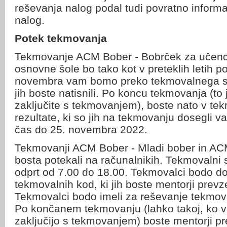
reševanja nalog podal tudi povratno informac
nalog.
Potek tekmovanja
Tekmovanje ACM Bober - Bobrček za učence
osnovne šole bo tako kot v preteklih letih p
novembra vam bomo preko tekmovalnega sis
jih boste natisnili. Po koncu tekmovanja (to
zaključite s tekmovanjem), boste nato v tek
rezultate, ki so jih na tekmovanju dosegli va
čas do 25. novembra 2022.
Tekmovanji ACM Bober - Mladi bober in ACM
bosta potekali na računalnikih. Tekmovalni
odprt od 7.00 do 18.00. Tekmovalci bodo do
tekmovalnih kod, ki jih boste mentorji prev
Tekmovalci bodo imeli za reševanje tekmova
Po končanem tekmovanju (lahko takoj, ko va
zaključijo s tekmovanjem) boste mentorji pre