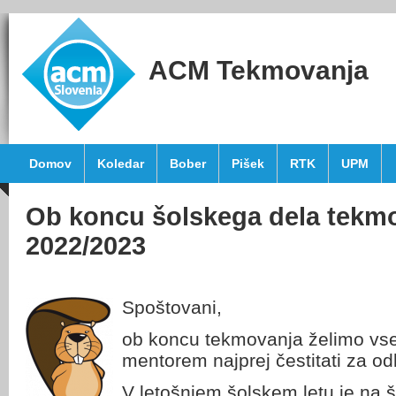
ACM Tekmovanja
Domov
Koledar
Bober
Pišek
RTK
UPM
Ob koncu šolskega dela tekm
2022/2023
Spoštovani,
ob koncu tekmovanja želimo vs
mentorem najprej čestitati za od
V letošnjem šolskem letu je n