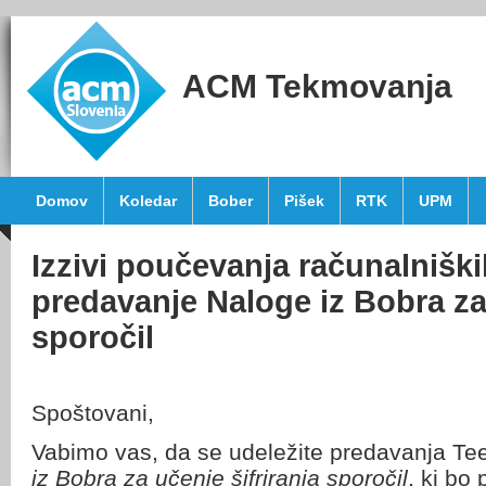
ACM Tekmovanja
Domov
Koledar
Bober
Pišek
RTK
UPM
Izzivi poučevanja računalniški
predavanje Naloge iz Bobra za 
sporočil
Spoštovani,
Vabimo vas, da se udeležite predavanja T
iz Bobra za učenje šifriranja sporočil
, ki bo