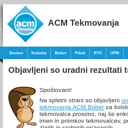
ACM Tekmovanja
Domov
Koledar
Bober
Pišek
RTK
UPM
Objavljeni so uradni rezultat
Spoštovani!
Na spletni strani so objavljeni
ur
tekmovanja ACM Bober
za šolsk
tekmovalce prosimo, naj še enkra
imen in priimkov tekmovalcev, p
zlatih in srebrnih priznanjih.