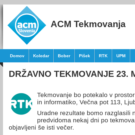
ACM Tekmovanja
Domov
Koledar
Bober
Pišek
RTK
UPM
DRŽAVNO TEKMOVANJE 23. 
Tekmovanje bo potekalo v prostori
in informatiko, Večna pot 113, Lju
Uradne rezultate bomo razglasili n
predvidoma nekaj dni po tekmovan
objavljeni še isti večer.