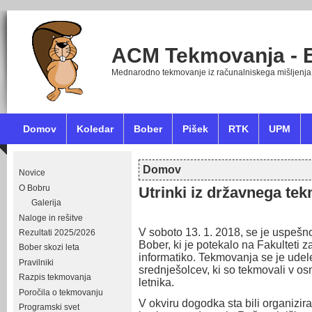
ACM Tekmovanja - 
Mednarodno tekmovanje iz računalniskega mišljenja
Domov
Koledar
Bober
Pišek
RTK
UPM
Domov
Novice
Nahajate se tukaj
O Bobru
Utrinki iz državnega te
Galerija
Naloge in rešitve
V soboto 13. 1. 2018, se je uspešno
Rezultati 2025/2026
Bober, ki je potekalo na
Fakulteti z
Bober skozi leta
informatiko.
Tekmovanja se je udel
Pravilniki
srednješolcev, ki so tekmovali v osm
Razpis tekmovanja
letnika.
Poročila o tekmovanju
V okviru dogodka sta bili organizir
Programski svet