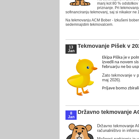
manj kot 80 % odstotkov 
priznanje. Pri tekmovanju
sofinanciranju tekmovanj, saj si nikakor ne 
Na tekmovanju ACM Bober - Izkušeni bober s
sedemnajstim tekmovalcem.
Tekmovanje Pišek v 20
13
Jan
Ekipa Piška je v po
izvedli na novem si
februarju ne bo usp
Zato tekmovanje v p
maj 2026).
Prijave bomo zbiral
Državno tekmovanje A
8
Jan
Državno tekmovanje ACM
računalništvo in infor
Možnost parkiranja je v