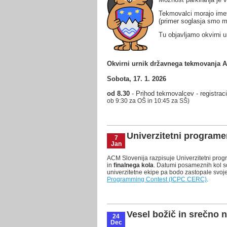
Tekmovalci morajo imet
(primer soglasja smo me
Tu objavljamo okvirni 
Okvirni urnik državnega tekmovanja AC
Sobota, 17. 1. 2026
od 8.30
- Prihod tekmovalcev - registraci
ob 9:30 za OŠ in 10:45 za SŠ)
Univerzitetni programe
7
Jan
ACM Slovenija razpisuje Univerzitetni pro
in
finalnega kola
. Datumi posameznih kol s
univerzitetne ekipe pa bodo zastopale svo
Programming Contest (ICPC CERC)
.
Vesel božič in srečno 
24
Dec