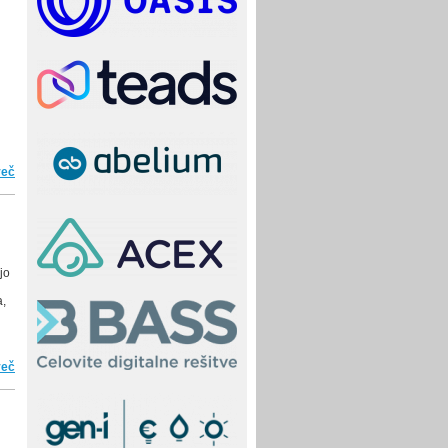
več
o Vesel božič in srečno novo leto
jo
a,
več
o CERC 2025