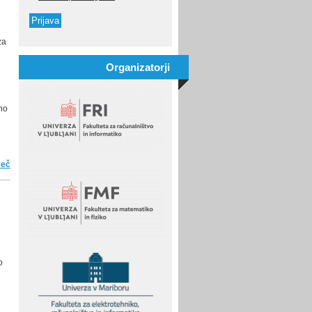
za
Organizatorji
uno
več
o Poskusno Državno tekmovanje v UI uspešno izvedeno
o