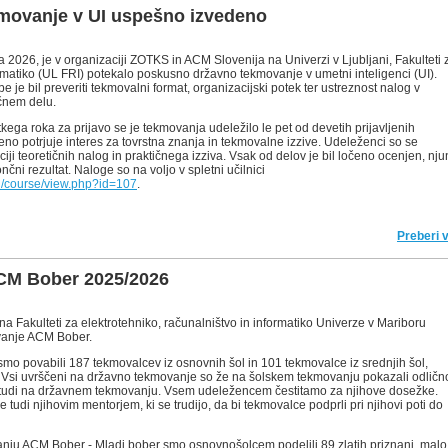
movanje v UI uspešno izvedeno
a 2026, je v organizaciji ZOTKS in ACM Slovenija na Univerzi v Ljubljani, Fakulteti 
ormatiko (UL FRI) potekalo poskusno državno tekmovanje v umetni inteligenci (UI).
 je bil preveriti tekmovalni format, organizacijski potek ter ustreznost nalog v
ičnem delu.
ega roka za prijavo se je tekmovanja udeležilo le pet od devetih prijavljenih
no potrjuje interes za tovrstna znanja in tekmovalne izzive. Udeleženci so se
ciji teoretičnih nalog in praktičnega izziva. Vsak od delov je bil ločeno ocenjen, nj
nčni rezultat. Naloge so na voljo v spletni učilnici
.si/course/view.php?id=107
.
Preberi 
CM Bober 2025/2026
 na Fakulteti za elektrotehniko, računalništvo in informatiko Univerze v Mariboru
vanje ACM Bober.
o povabili 187 tekmovalcev iz osnovnih šol in 101 tekmovalce iz srednjih šol,
 Vsi uvrščeni na državno tekmovanje so že na šolskem tekmovanju pokazali odličn
ga tudi na državnem tekmovanju. Vsem udeležencem čestitamo za njihove dosežke.
 tudi njihovim mentorjem, ki se trudijo, da bi tekmovalce podprli pri njihovi poti do
nju ACM Bober - Mladi bober smo osnovnošolcem podelili 89 zlatih priznanj, malo