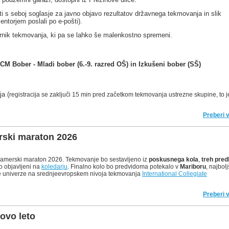
i s seboj soglasje za javno objavo rezultatov državnega tekmovanja in slik
ntorjem poslali po e-pošti).
urnik tekmovanja, ki pa se lahko še malenkostno spremeni.
M Bober - Mladi bober (6.-9. razred OŠ) in Izkušeni bober (SŠ)
ja (
registracija se zaključi 15 min pred začetkom tekmovanja ustrezne skupine, to j
Preberi 
rski maraton 2026
gramerski maraton 2026. Tekmovanje bo sestavljeno iz
poskusnega kola
,
treh pred
o objavljeni na
koledarju
. Finalno kolo bo predvidoma potekalo v
Mariboru
, najbol
je univerze na srednjeevropskem nivoja tekmovanja
International Collegiate
Preberi 
novo leto