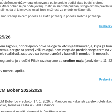
udeležencev državnega tekmovanja pa je prejelo bodisi zlato bodisi srebrno
 Mladi bober se pri podeljevanju zlatih in srebrnih priznanj strogo držimo pravilnik
želimo, da bi tekmovalci ostali brez možnosti za pridobitev štipendije.
mo srednješolcem podelili 47 zlatih priznanj in podelili srebrna priznanja
Preberi 
25/26
lnem zagonu, pripravljamo nove naloge za letošnje tekmovanje, ki pa ga bo
stemu. Ker gre za precej velik zalogaj, nam vsega do predvidenega termina v
elo realizirati, zagotovo pa bomo uspešni v kasnejših pomladnih mesecih.
rogramiranju z delčki Pišek razpisujemo za
sredino maja
(predvidoma 11.-22
i v mesecu aprilu.
Preberi 
CM Bober 2025/2026
 Bober bo v soboto, 17. 1. 2026, v Mariboru na Fakulteti za elektrotehniko,
matiko, Koroška cesta 46, 2000 Maribor.
 podzemni garaži, dostopni iz Prežihove ulice.