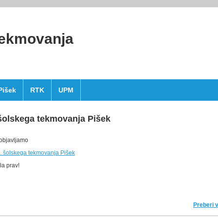
ekmovanja
Pišek
RTK
UPM
 šolskega tekmovanja Pišek
 objavljamo
3. šolskega tekmovanja Pišek
la prav!
Preberi 