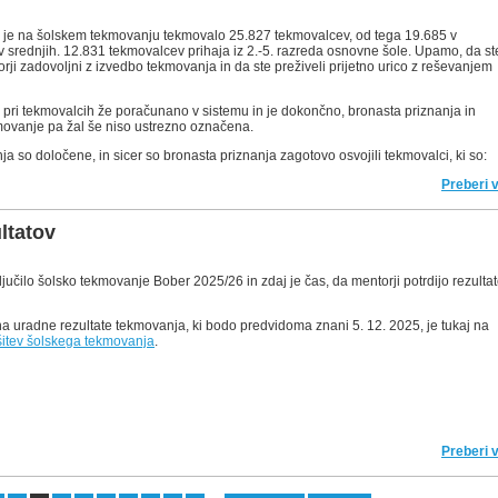
u je na šolskem tekmovanju tekmovalo 25.827 tekmovalcev, od tega 19.685 v
v srednjih. 12.831 tekmovalcev prihaja iz 2.-5. razreda osnovne šole. Upamo, da st
rji zadovoljni z izvedbo tekmovanja in da ste preživeli prijetno urico z reševanjem
e pri tekmovalcih že poračunano v sistemu in je dokončno, bronasta priznanja in
movanje pa žal še niso ustrezno označena.
ja so določene, in sicer so b
ronasta priznanja zagotovo osvojili tekmovalci, ki so:
Preberi 
ltatov
jučilo šolsko tekmovanje Bober 2025/26 in zdaj je čas, da mentorji potrdijo rezulta
na uradne rezultate tekmovanja, ki bodo predvidoma znani 5. 12. 2025, je tukaj na
ešitev šolskega tekmovanja
.
Preberi 