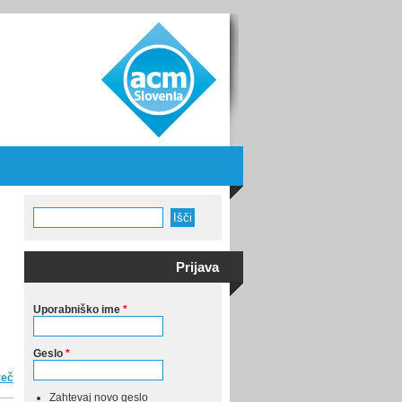
Išči
Iskalnik
Prijava
Uporabniško ime
*
Geslo
*
več
o Brošura z rešitvami 3. šolskega tekmovanja Pišek
Zahtevaj novo geslo