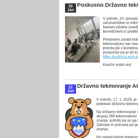
Poskusno Državno tek
30
Jan
V soboto, 24. januarj
računalništvo in inf
Namen pilotne izvedbe
teoretičnem in prakt
Predvsem zaradi kratk
tekmovalcev, kar vsee
preizkusili v kombina
povprečje pa je bil ko
https://ucilnica.acm
Končni vrstni red:
Državno tekmovanje A
22
Jan
V soboto, 17. 1. 2026, je
potekalo državno tekmo
Na državno tekmovanje sm
skupaj 288 tekmovalcev.
znanje, potrdili pa so 
Zahvala in pohvala pa gre
znanja.
Na selekcijskem tekmova