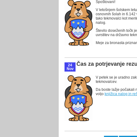
Spoštovani!
V letošnjem šolskem let
osnovnih šolah in 6.142 
tako tekmovalci kot mento
nalog.
Število doseženih točk j
uvrstitev na državno tek
Meje za bronasta priznan
Čas za potrjevanje rezu
24
Nov
V petek se je uradno zakl
tekmovalcev.
Da boste lažje počakali 
voljo
knjižica nalog in r