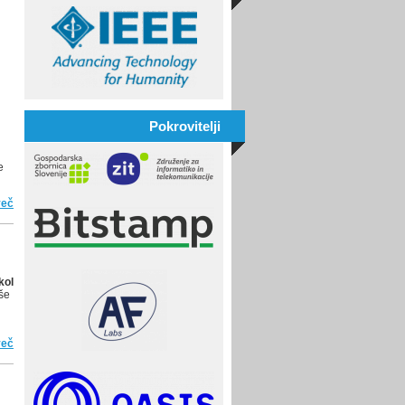
Pokrovitelji
e
več
o Državno tekmovanje ACM Bober 2025/2026
kol
jše
več
o Univerzitetni programerski maraton 2026