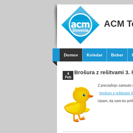
ACM T
Domov
Koledar
Bober
Brošura z rešitvami 3.
4
Feb
Z precejšnjo zamudo
brošuro z rešitvami 
Upam, da vam bo priš