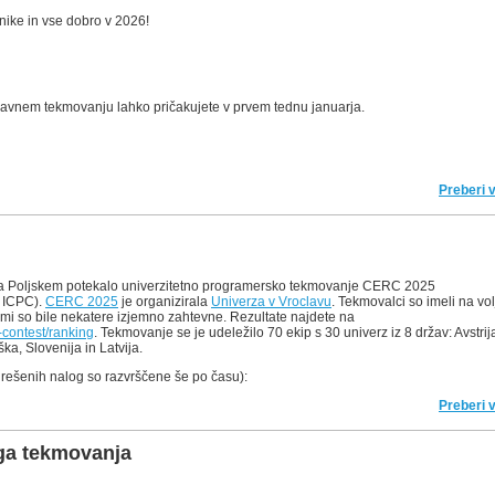
nike in vse dobro v 2026!
ržavnem tekmovanju lahko pričakujete v prvem tednu januarja.
Preberi 
na Poljskem potekalo univerzitetno programersko tekmovanje CERC 2025
 ICPC).
CERC 2025
je organizirala
Univerza v Vroclavu
. Tekmovalci so imeli na vol
imi so bile nekatere izjemno zahtevne. Rezultate najdete na
5-contest/ranking
. Tekmovanje se je udeležilo 70 ekip s 30 univerz iz 8 držav: Avstrij
a, Slovenija in Latvija.
 rešenih nalog so razvrščene še po času):
Preberi 
ega tekmovanja