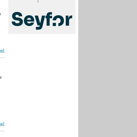
e
več
o Uradni rezultati šolskega tekmovanja
te
več
o Čas za potrjevanje rezultatov