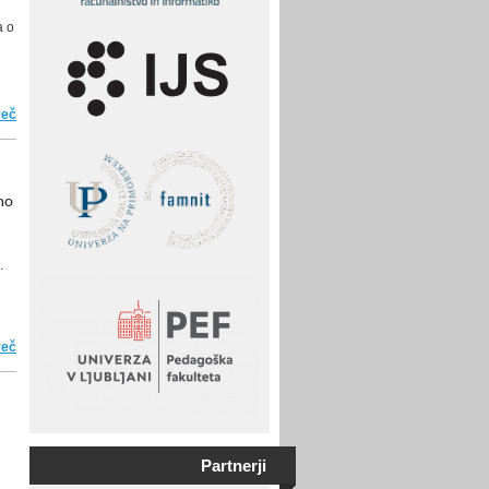
a o
več
o Državno tekmovanje ACM Bober 2025/2026
mo
.
več
o Tekmovanje Pišek v 2025/26
Partnerji