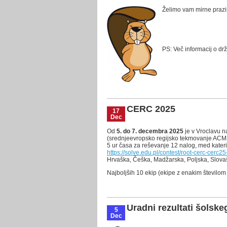
Želimo vam mirne prazi
PS: Več informacij o d
CERC 2025
17
Dec
Od
5. do 7. decembra 2025
je v Vroclavu 
(srednjeevropsko regijsko tekmovanje ACM
5 ur časa za reševanje 12 nalog, med kater
https://solve.edu.pl/contest/root-cerc-cerc2
Hrvaška, Češka, Madžarska, Poljska, Slovašk
Najboljših 10 ekip (ekipe z enakim številom
Uradni rezultati šolsk
5
Dec