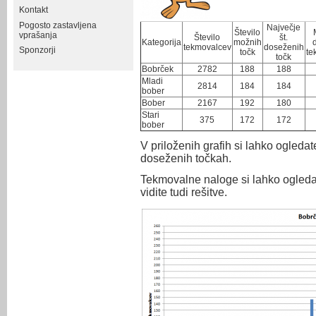
Kontakt
Pogosto zastavljena
Največje
Število
vprašanja
Število
št.
Kategorija
možnih
tekmovalcev
doseženih
Sponzorji
točk
te
točk
Bobrček
2782
188
188
Mladi
2814
184
184
bober
Bober
2167
192
180
Stari
375
172
172
bober
V priloženih grafih si lahko ogleda
doseženih točkah.
Tekmovalne naloge si lahko ogledate
vidite tudi rešitve.