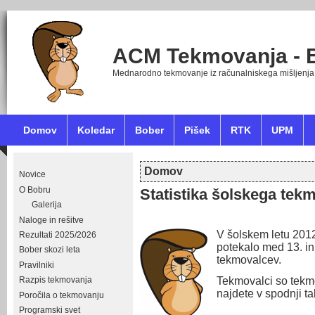
ACM Tekmovanja - 
Mednarodno tekmovanje iz računalniskega mišljenja
Domov
Koledar
Bober
Pišek
RTK
UPM
Domov
Novice
Nahajate se tukaj
O Bobru
Statistika šolskega tek
Galerija
Naloge in rešitve
V šolskem letu 2012
Rezultati 2025/2026
potekalo med 13. i
Bober skozi leta
tekmovalcev.
Pravilniki
Tekmovalci so tekmo
Razpis tekmovanja
najdete v spodnji ta
Poročila o tekmovanju
Programski svet