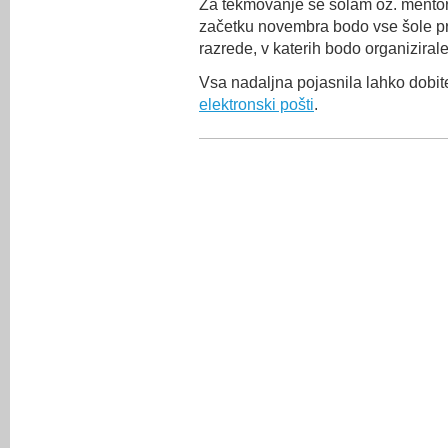
Za tekmovanje se šolam oz. mentorj
začetku novembra bodo vse šole prej
razrede, v katerih bodo organiziral
Vsa nadaljna pojasnila lahko dobite
elektronski pošti
.