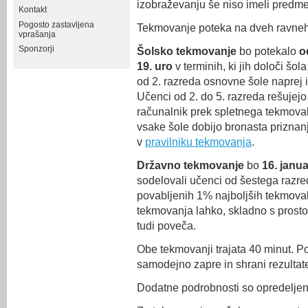
izobraževanju še niso imeli predme
Kontakt
Pogosto zastavljena
Tekmovanje poteka na dveh ravneh
vprašanja
Sponzorji
Šolsko tekmovanje
bo potekalo
o
19. uro
v terminih, ki jih določi šo
od 2. razreda osnovne šole naprej in
Učenci od 2. do 5. razreda rešujejo
računalnik prek spletnega tekmoval
vsake šole dobijo bronasta priznanja
v
pravilniku tekmovanja
.
Državno tekmovanje
bo
16. janua
sodelovali učenci od šestega razre
povabljenih 1% najboljših tekmoval
tekmovanja lahko, skladno s prosto
tudi poveča.
Obe tekmovanji trajata 40 minut. P
samodejno zapre in shrani rezultat
Dodatne podrobnosti so opredelje