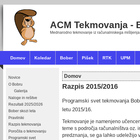
ACM Tekmovanja - 
Mednarodno tekmovanje iz računalniskega mišljenja
Domov
Koledar
Bober
Pišek
RTK
UPM
Domov
Novice
Nahajate se tukaj
O Bobru
Razpis 2015/2016
Galerija
Naloge in rešitve
Programski svet tekmovanja Bob
Rezultati 2025/2026
letu 2015/16.
Bober skozi leta
Pravilniki
Tekmovanje je namenjeno učencem i
Razpis tekmovanja
teme s področja računalništva oz. 
Poročila o tekmovanju
predznanja, se ga lahko udeležijo vsi
Programski svet