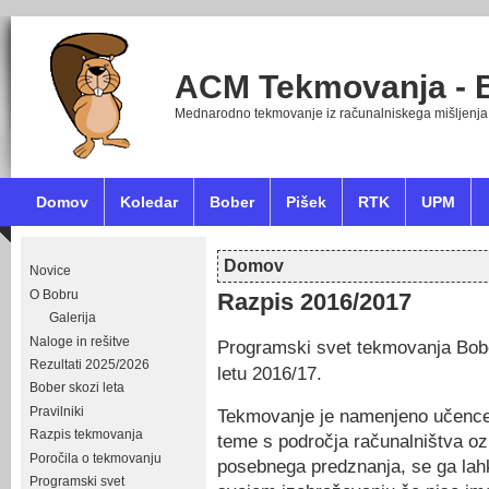
ACM Tekmovanja - 
Mednarodno tekmovanje iz računalniskega mišljenja
Domov
Koledar
Bober
Pišek
RTK
UPM
Domov
Novice
Nahajate se tukaj
O Bobru
Razpis 2016/2017
Galerija
Naloge in rešitve
Programski svet tekmovanja Bob
Rezultati 2025/2026
letu 2016/17.
Bober skozi leta
Pravilniki
Tekmovanje je namenjeno učencem 
Razpis tekmovanja
teme s področja računalništva oz
Poročila o tekmovanju
posebnega predznanja, se ga lahko 
Programski svet