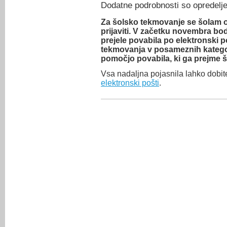
Dodatne podrobnosti so opredelj
Za šolsko tekmovanje se šolam o
prijaviti. V začetku novembra bod
prejele povabila po elektronski 
tekmovanja v posameznih kategori
pomočjo povabila, ki ga prejme š
Vsa nadaljna pojasnila lahko dobite
elektronski pošti
.