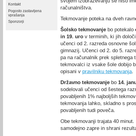
svojem izobraževanju še niso im
Kontakt
računalništva.
Pogosto zastavljena
vprašanja
Tekmovanje poteka na dveh ravn
Sponzorji
Šolsko tekmovanje
bo potekalo
in 19. uro
v terminih, ki jih dolo
učenci od 2. razreda osnovne šole 
gimnazij. Učenci od 2. do 5. razre
pa na računalnik prek spletnega 
tekmovalci iz vsake šole dobijo br
opisani v
pravilniku tekmovanja
.
Državno tekmovanje
bo
14. jan
sodelovali učenci od šestega raz
povabljenih 1% najboljših tekmov
tekmovanja lahko, skladno s pros
povabljenih tudi poveča.
Obe tekmovanji trajata 40 minut.
samodejno zapre in shrani rezult