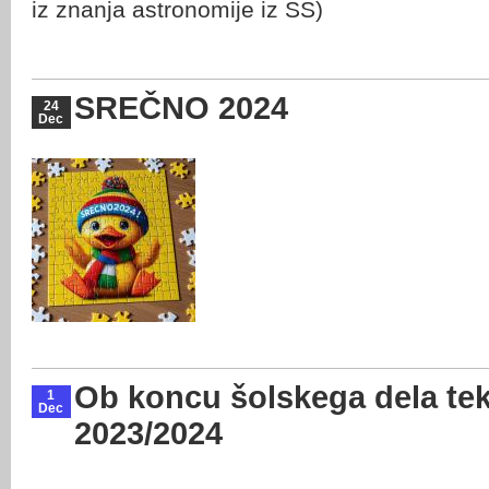
iz znanja astronomije iz SŠ)
SREČNO 2024
24
Dec
Ob koncu šolskega dela t
1
Dec
2023/2024