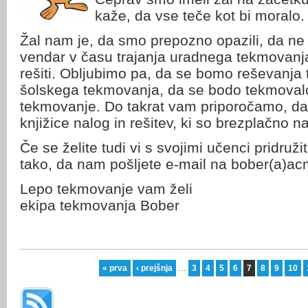
kaže, da vse teče kot bi moralo.
Žal nam je, da smo prepozno opazili, da ne
vendar v času trajanja uradnega tekmovanj
rešiti. Obljubimo pa, da se bomo reševanja t
šolskega tekmovanja, da se bodo tekmovalci 
tekmovanje. Do takrat vam priporočamo, da 
knjižice nalog in rešitev, ki so brezplačno n
Če se želite tudi vi s svojimi učenci pridruži
tako, da nam pošljete e-mail na bober(a)acm
Lepo tekmovanje vam želi
ekipa tekmovanja Bober
« prva
‹ prejšnja
…
3
4
5
6
7
8
9
10
Strani