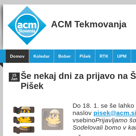
ACM Tekmovanja
Domov
Koledar
Bober
Pišek
RTK
UPM
Še nekaj dni za prijavo na
15
Jan
Pišek
Do 18. 1. se še lahko 
naslov
pisek@acm.s
vsebino
Prijavljamo š
Sodelovali bomo v kat