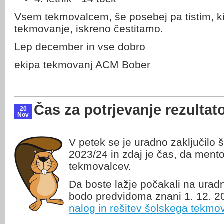
Vsem tekmovalcem, še posebej pa tistim, ki 
tekmovanje, iskreno čestitamo.
Lep december in vse dobro
ekipa tekmovanj ACM Bober
Čas za potrjevanje rezultat
20
Nov
V petek se je uradno zaključilo
2023/24 in zdaj je čas, da mentor
tekmovalcev.
Da boste lažje počakali na uradn
bodo predvidoma znani 1. 12. 20
nalog in rešitev šolskega tekmo