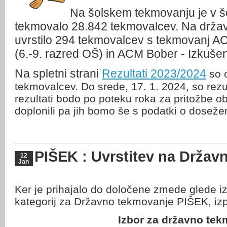
Na šolskem tekmovanju je v š
tekmovalo 28.842 tekmovalcev. Na drža
uvrstilo 294 tekmovalcev s tekmovanj A
(6.-9. razred OŠ) in ACM Bober - Izkušen
Na spletni strani
Rezultati 2023/2024
so o
tekmovalcev. Do srede, 17. 1. 2024, so rezu
rezultati bodo po poteku roka za pritožbe obja
doplonili pa jih bomo še s podatki o dosežen
PIŠEK : Uvrstitev na Držav
12
Jan
Ker je prihajalo do določene zmede glede i
kategorij za Državno tekmovanje PIŠEK, izpo
Izbor za državno te