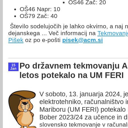
OŠ46 Zač: 20
OŠ46 Napr: 10
OŠ79 Zač: 40
Število sodelujočih je lahko okvirno, a naj
dejanskega ... Več informacij na
Tekmovanje
Pišek
oz po e-pošti
pisek@acm.si
Po državnem tekmovanju AC
15
Jan
letos potekalo na UM FERI
V soboto, 13. januarja 2024, je
elektrotehniko, računalništvo 
Mariboru (UM FERI) potekal
Bober 2023/24 za učence in d
slovensko tekmovanje v računal