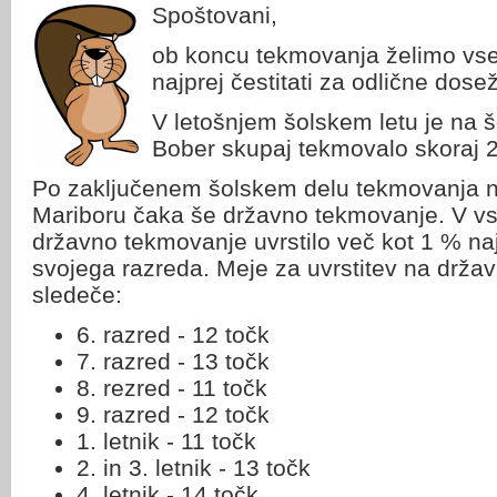
Spoštovani,
ob koncu tekmovanja želimo v
najprej čestitati za odlične dose
V letošnjem šolskem letu je na
Bober skupaj tekmovalo skoraj 
Po zaključenem šolskem delu tekmovanja na
Mariboru čaka še državno tekmovanje. V v
državno tekmovanje uvrstilo več kot 1 % naj
svojega razreda. Meje za uvrstitev na drža
sledeče:
6. razred - 12 točk
7. razred - 13 točk
8. rezred - 11 točk
9. razred - 12 točk
1. letnik - 11 točk
2. in 3. letnik - 13 točk
4. letnik - 14 točk