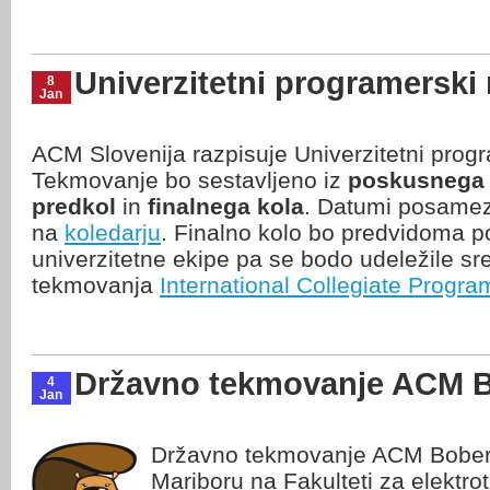
Univerzitetni programerski
8
Jan
ACM Slovenija razpisuje Univerzitetni prog
Tekmovanje bo sestavljeno iz
poskusnega 
predkol
in
finalnega kola
. Datumi posamezn
na
koledarju
. Finalno kolo bo predvidoma p
univerzitetne ekipe pa se bodo udeležile s
tekmovanja
International Collegiate Prog
Državno tekmovanje ACM B
4
Jan
Državno tekmovanje ACM Bober b
Mariboru na Fakulteti za elektro