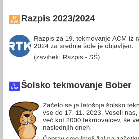
Razpis 2023/2024
17
Nov
Razpis za 19. tekmovanje ACM iz ra
2024 za srednje šole je objavljen.
(zavihek: Razpis - SŠ)
Šolsko tekmovanje Bober
8
Nov
Začelo se je letošnje šolsko te
vse do 17. 11. 2023. Veseli nas,
več kot 2000 tekmovalcev, še ve
naslednjih dneh.
Čeprav smo imeli žal na začetku 