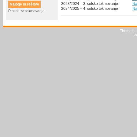
2023/2024 – 3. šolsko tekmovanje
Na
Naloge in rešitve
2024/2025 – 4. šolsko tekmovanje
Na
Plakati za tekmovanje
Theme de
P