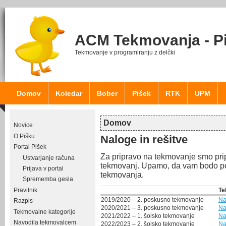
ACM Tekmovanja - P
Tekmovanje v programiranju z delčki
Domov
Koledar
Bober
Pišek
RTK
UPM
Domov
Novice
Nahajate se tukaj
O Pišku
Naloge in rešitve
Portal Pišek
Za pripravo na tekmovanje smo pripr
Ustvarjanje računa
tekmovanj. Upamo, da vam bodo pom
Prijava v portal
tekmovanja.
Sprememba gesla
Pravilnik
Te
2019/2020 – 2. poskusno tekmovanje
Na
Razpis
2020/2021 – 3. poskusno tekmovanje
Na
Tekmovalne kategorije
2021/2022 – 1. šolsko tekmovanje
Na
Navodila tekmovalcem
2022/2023 – 2. šolsko tekmovanje
Na