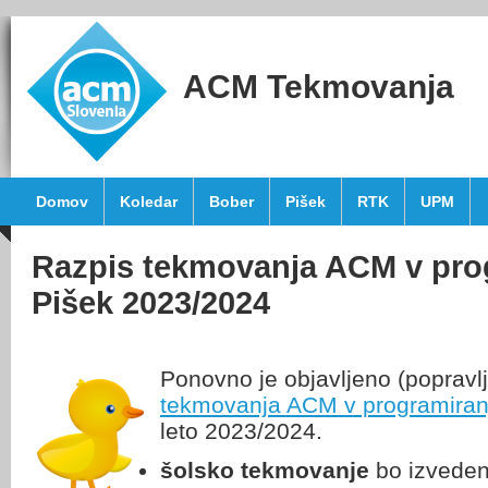
ACM Tekmovanja
Domov
Koledar
Bober
Pišek
RTK
UPM
Razpis tekmovanja ACM v prog
Pišek 2023/2024
Ponovno je objavljeno (popravl
tekmovanja ACM v programiranj
leto 2023/2024.
šolsko tekmovanje
bo izveden