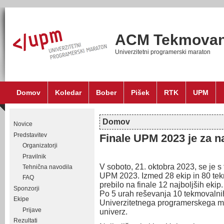
ACM Tekmovan
Univerzitetni programerski maraton
Domov
Koledar
Bober
Pišek
RTK
UPM
Domov
Novice
Nahajate se tukaj
Predstavitev
Finale UPM 2023 je za n
Organizatorji
Pravilnik
V soboto, 21. oktobra 2023, se je s
Tehnična navodila
UPM 2023. Izmed 28 ekip in 80 tekm
FAQ
prebilo na finale 12 najboljših ekip
Sponzorji
Po 5 urah reševanja 10 tekmovalni
Ekipe
Univerzitetnega programerskega m
Prijave
univerz.
Rezultati