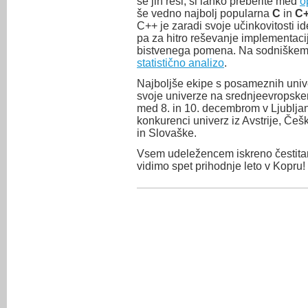
se jih reši, si lahko preberite med
o
še vedno najbolj popularna
C
in
C
C++ je zaradi svoje učinkovitosti i
pa za hitro reševanje implementacij
bistvenega pomena. Na sodniškem 
statistično analizo
.
Najboljše ekipe s posameznih unive
svoje univerze na srednjeevropsk
med 8. in 10. decembrom v Ljubljan
konkurenci univerz iz Avstrije, Češ
in Slovaške.
Vsem udeležencem iskreno čestita
vidimo spet prihodnje leto v Kopru!