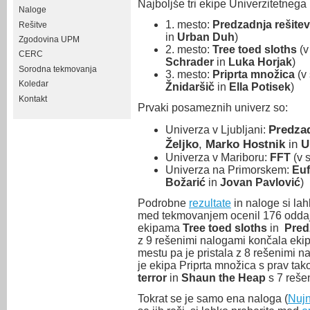
Najboljše tri ekipe Univerzitetne
Naloge
1. mesto:
Predzadnja rešitev
Rešitve
in
Urban Duh
)
Zgodovina UPM
2. mesto:
Tree toed sloths
(v
CERC
Schrader
in
Luka Horjak
)
Sorodna tekmovanja
3. mesto:
Priprta množica
(v
Koledar
Žnidaršič
in
Ella Potisek
)
Kontakt
Prvaki posameznih univerz so:
Predzad
Univerza v Ljubljani:
Željko
,
Marko Hostnik
in
U
Univerza v Mariboru:
FFT
(v 
Univerza na Primorskem:
Euf
Božarić
in
Jovan Pavlović
)
Podrobne
rezultate
in naloge si la
med tekmovanjem ocenil 176 oddaj. 
ekipama
Tree toed sloths
in
Pred
z 9 rešenimi nalogami končala eki
mestu pa je pristala z 8 rešenimi 
je ekipa Priprta množica s prav tak
terror
in
Shaun the Heap
s 7 reše
Tokrat se je samo ena naloga (
Nuj