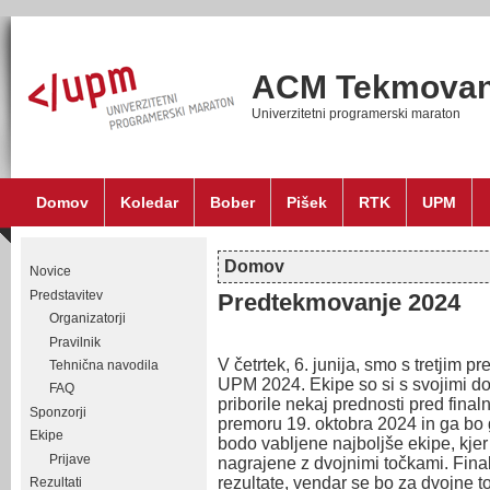
ACM Tekmovan
Univerzitetni programerski maraton
Domov
Koledar
Bober
Pišek
RTK
UPM
Domov
Novice
Nahajate se tukaj
Predstavitev
Predtekmovanje 2024
Organizatorji
Pravilnik
V četrtek, 6. junija, smo s tretjim 
Tehnična navodila
UPM 2024. Ekipe so si s svojimi do
FAQ
priborile nekaj prednosti pred fina
Sponzorji
premoru 19. oktobra 2024 in ga bo 
Ekipe
bodo vabljene najboljše ekipe, kje
Prijave
nagrajene z dvojnimi točkami. Fin
rezultate, vendar se bo za dvojne t
Rezultati