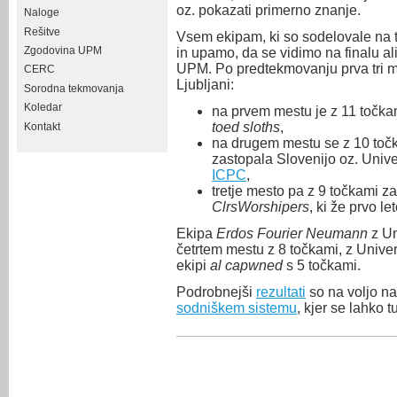
oz. pokazati primerno znanje.
Naloge
Rešitve
Vsem ekipam, ki so sodelovale na 
Zgodovina UPM
in upamo, da se vidimo na finalu al
UPM. Po predtekmovanju prva tri m
CERC
Ljubljani:
Sorodna tekmovanja
Koledar
na prvem mestu je z 11 točk
toed sloths
,
Kontakt
na drugem mestu se z 10 toč
zastopala Slovenijo oz. Unive
ICPC
,
tretje mesto pa z 9 točkami 
ClrsWorshipers
, ki že prvo le
Ekipa
Erdos Fourier Neumann
z Un
četrtem mestu z 8 točkami, z Univ
ekipi
al capwned
s 5 točkami.
Podrobnejši
rezultati
so na voljo n
sodniškem sistemu
, kjer se lahko 