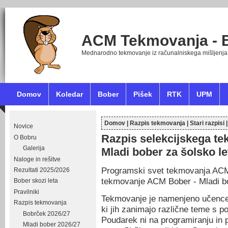
ACM Tekmovanja - 
Mednarodno tekmovanje iz računalniskega mišljenja
Domov
Koledar
Bober
Pišek
RTK
UPM
Domov
|
Razpis tekmovanja
|
Stari razpisi
Novice
Nahajate se tukaj
Razpis selekcijskega t
O Bobru
Galerija
Mladi bober za šolsko le
Naloge in rešitve
Programski svet tekmovanja ACM
Rezultati 2025/2026
tekmovanje ACM Bober - Mladi bo
Bober skozi leta
Pravilniki
Tekmovanje je namenjeno učencem
Razpis tekmovanja
ki jih zanimajo različne teme s p
Bobrček 2026/27
Poudarek ni na programiranju in 
Mladi bober 2026/27