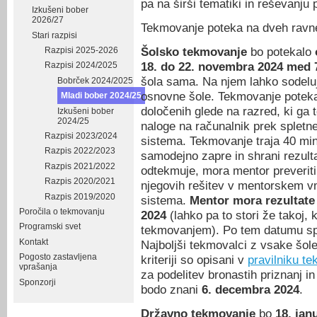
pa na širši tematiki in reševanju
Izkušeni bober
2026/27
Tekmovanje poteka na dveh ravn
Stari razpisi
Šolsko tekmovanje
bo potekalo
Razpisi 2025-2026
18. do 22. novembra 2024 med 7
Razpisi 2024/2025
šola sama. Na njem lahko sodeluj
Bobrček 2024/2025
osnovne šole. Tekmovanje poteka 
Mladi bober 2024/25
določenih glede na razred, ki ga
Izkušeni bober
2024/25
naloge na računalnik prek splet
Razpisi 2023/2024
sistema. Tekmovanje traja 40 mi
Razpis 2022/2023
samodejno zapre in shrani rezul
Razpis 2021/2022
odtekmuje, mora mentor preveriti 
Razpis 2020/2021
njegovih rešitev v mentorskem 
Razpis 2019/2020
sistema.
Mentor mora rezultate 
Poročila o tekmovanju
2024
(lahko pa to stori že takoj, 
Programski svet
tekmovanjem). Po tem datumu s
Kontakt
Najboljši tekmovalci z vsake šole
Pogosto zastavljena
kriteriji so opisani v
pravilniku t
vprašanja
za podelitev bronastih priznanj i
Sponzorji
bodo znani
6. decembra 2024
.
Državno tekmovanje
bo
18. jan