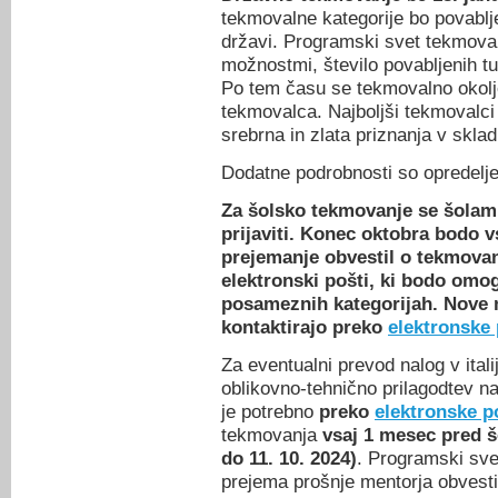
tekmovalne kategorije bo povablj
državi. Programski svet tekmovan
možnostmi, število povabljenih t
Po tem času se tekmovalno okolje
tekmovalca. Najboljši tekmovalc
srebrna in zlata priznanja v skla
Dodatne podrobnosti so opredelj
Za šolsko tekmovanje se šolam
prijaviti. Konec oktobra bodo vs
prejemanje obvestil o tekmovan
elektronski pošti, ki bodo omo
posameznih kategorijah. Nove 
kontaktirajo preko
elektronske
Za eventualni prevod nalog v italij
oblikovno-tehnično prilagodtev n
je potrebno
preko
elektronske p
tekmovanja
vsaj 1 mesec pred š
do 11. 10. 2024)
. Programski sve
prejema prošnje mentorja obvestil 