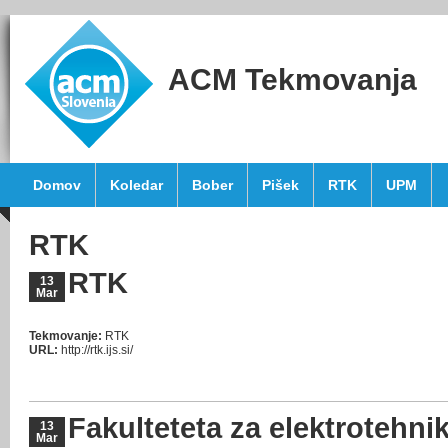
ACM Tekmovanja
Domov
Koledar
Bober
Pišek
RTK
UPM
RTK
RTK
13
Mar
Tekmovanje:
RTK
URL:
http://rtk.ijs.si/
Fakulteteta za elektrotehni
13
Mar