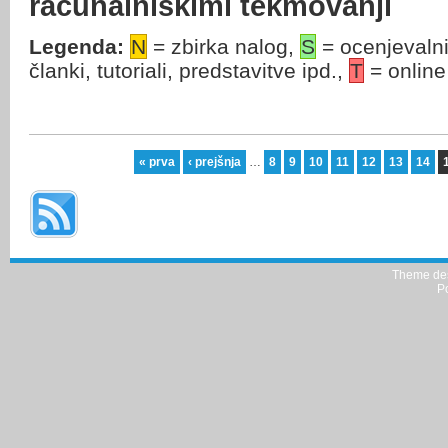
računalniškimi tekmovanji
Legenda:
N
= zbirka nalog,
S
= ocenjevalni
članki, tutoriali, predstavitve ipd.,
T
= onlin
« prva
‹ prejšnja
…
8
9
10
11
12
13
14
Strani
Theme de
P