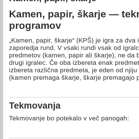
Kamen, papir, škarje — te
programov
„Kamen, papir, škarje“ (KPŠ) je igra za dva i
zaporedja rund. V vsaki rundi vsak od igral
predmetov (kamen, papir ali škarje), ne da bi
drugi igralec. Če oba izbereta enak predme
izbereta različna predmeta, je eden od njiju 
(kamen premaga škarje, škarje premagajo p
Tekmovanja
Tekmovanje bo potekalo v več panogah: