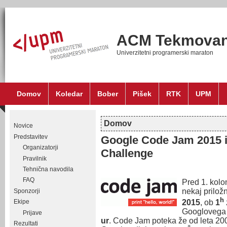
ACM Tekmovan
Univerzitetni programerski maraton
Domov
Koledar
Bober
Pišek
RTK
UPM
Domov
Novice
Nahajate se tukaj
Predstavitev
Google Code Jam 2015 i
Organizatorji
Challenge
Pravilnik
Tehnična navodila
FAQ
Pred 1. kol
nekaj prilož
Sponzorji
h
Ekipe
2015
, ob
1
Googlovega
Prijave
ur
. Code Jam poteka že od leta 20
Rezultati