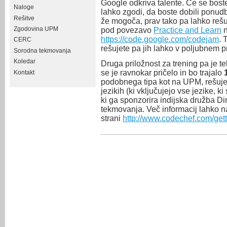
Google odkriva talente. Če se bost
Naloge
lahko zgodi, da boste dobili ponudb
Rešitve
že mogoča, prav tako pa lahko rešuje
Zgodovina UPM
pod povezavo
Practice and Learn
n
https://code.google.com/codejam
. 
CERC
rešujete pa jih lahko v poljubnem 
Sorodna tekmovanja
Koledar
Druga priložnost za trening pa je 
se je ravnokar pričelo in bo trajalo
Kontakt
podobnega tipa kot na UPM, rešuje
jezikih (ki vključujejo vse jezike, 
ki ga sponzorira indijska družba Di
tekmovanja. Več informacij lahko n
strani
http://www.codechef.com/gett