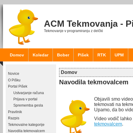
ACM Tekmovanja - P
Tekmovanje v programiranju z delčki
Domov
Koledar
Bober
Pišek
RTK
UPM
Domov
Novice
Nahajate se tukaj
O Pišku
Navodila tekmovalcem
Portal Pišek
Ustvarjanje računa
Objavili smo video 
Prijava v portal
tekmovati na tekmo
Sprememba gesla
Upamo, da bo vid
Pravilnik
Video vodič lahko
Razpis
tekmovalcem
.
Tekmovalne kategorije
Navodila tekmovalcem