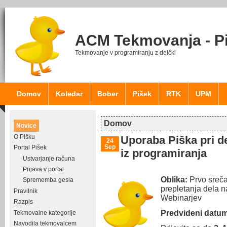
ACM Tekmovanja - P
Tekmovanje v programiranju z delčki
Domov
Koledar
Bober
Pišek
RTK
UPM
Domov
Novice
Nahajate se tukaj
O Pišku
Uporaba Piška pri d
24
Sep
Portal Pišek
iz programiranja
Ustvarjanje računa
Prijava v portal
Oblika:
Prvo sreča
Sprememba gesla
prepletanja dela n
Pravilnik
Webinarjev
Razpis
Predvideni datum
Tekmovalne kategorije
Navodila tekmovalcem