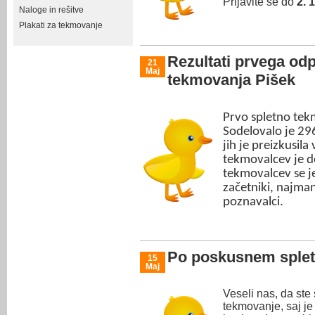
Prijavite se do
2. 1
Naloge in rešitve
Plakati za tekmovanje
Rezultati prvega od
21
Maj
tekmovanja Pišek
Prvo spletno tek
Sodelovalo je 29
jih je preizkusila
tekmovalcev je d
tekmovalcev se je
začetniki, najman
poznavalci.
Po poskusnem sple
15
Maj
Veseli nas, da ste 
tekmovanje, saj j