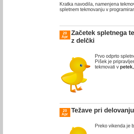
Kratka navodila, namenjena tekmov
spletnem tekmovanju v programiranj
Začetek spletnega t
20
Apr
z delčki
Prvo odprto spletn
Pišek je pripravlj
tekmovati v
petek,
Težave pri delovanj
20
Apr
Preko vikenda je 