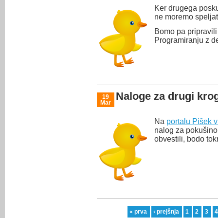
Ker drugega posku
ne moremo speljat
Bomo pa pripravili
Programiranju z de
Naloge za drugi kro
19
Mar
Na
portalu Pišek 
nalog za pokušino
obvestili, bodo to
« prva
‹ prejšnja
1
2
3
Strani