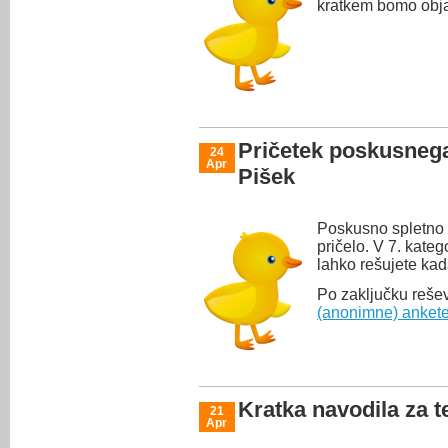
kratkem bomo objav
Pričetek poskusneg
24
Apr
Pišek
Poskusno spletno 
pričelo. V 7. kate
lahko rešujete kad
Po zaključku reše
(anonimne) anket
Kratka navodila za 
21
Apr