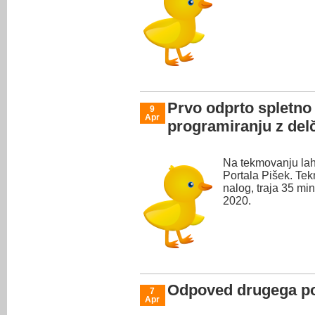
Prvo odprto spletno
9
Apr
programiranju z del
Na tekmovanju lahk
Portala Pišek. Tek
nalog, traja 35 min
2020.
Odpoved drugega p
7
Apr