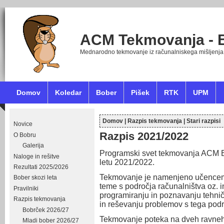
ACM Tekmovanja - 
Mednarodno tekmovanje iz računalniskega mišljenja
Domov
Koledar
Bober
Pišek
RTK
UPM
Domov
|
Razpis tekmovanja
|
Stari razpisi
Novice
Nahajate se tukaj
Razpis 2021/2022
O Bobru
Galerija
Programski svet tekmovanja ACM B
Naloge in rešitve
letu 2021/2022.
Rezultati 2025/2026
Tekmovanje je namenjeno učencem i
Bober skozi leta
teme s področja računalništva oz. 
Pravilniki
programiranju in poznavanju tehničn
Razpis tekmovanja
in reševanju problemov s tega podr
Bobrček 2026/27
Tekmovanje poteka na dveh ravneh
Mladi bober 2026/27