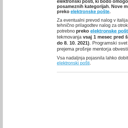
elektronski pošti, ki bodo omog
posameznih kategorijah. Nove me
preko
elektronske pošte
.
Za eventualni prevod nalog v italija
tehnično prilagodtev nalog za otro
preko
elektronske poš
potrebno
tekmovanja
vsaj 1 mesec pred š
do 8. 10. 2021)
. Programski svet
prejema prošnje mentorja obvestil 
Vsa nadaljnja pojasnila lahko dobit
elektronski pošti
.