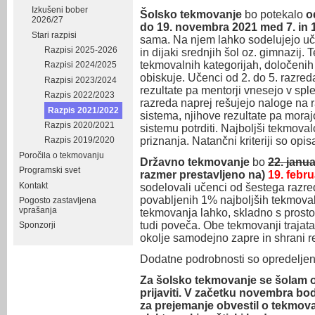
Izkušeni bober
Šolsko tekmovanje
bo potekalo
o
2026/27
do 19. novembra 2021 med 7. in 1
Stari razpisi
sama. Na njem lahko sodelujejo uč
Razpisi 2025-2026
in dijaki srednjih šol oz. gimnazij
tekmovalnih kategorijah, določenih 
Razpisi 2024/2025
obiskuje. Učenci od 2. do 5. razred
Razpisi 2023/2024
rezultate pa mentorji vnesejo v spl
Razpis 2022/2023
razreda naprej rešujejo naloge na
Razpis 2021/2022
sistema, njihove rezultate pa mora
Razpis 2020/2021
sistemu potrditi. Najboljši tekmoval
priznanja. Natančni kriteriji so opis
Razpis 2019/2020
Poročila o tekmovanju
Državno tekmovanje
bo
22. janu
Programski svet
razmer prestavljeno na)
19. febr
Kontakt
sodelovali učenci od šestega razre
povabljenih 1% najboljših tekmoval
Pogosto zastavljena
vprašanja
tekmovanja lahko, skladno s prosto
tudi poveča. Obe tekmovanji trajat
Sponzorji
okolje samodejno zapre in shrani r
Dodatne podrobnosti so opredelje
Za šolsko tekmovanje se šolam o
prijaviti. V začetku novembra bod
za prejemanje obvestil o tekmova