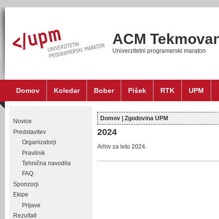
ACM Tekmovan
Univerzitetni programerski maraton
Domov
Koledar
Bober
Pišek
RTK
UPM
Domov
|
Zgodovina UPM
Novice
Nahajate se tukaj
2024
Predstavitev
Organizatorji
Arhiv za leto 2024.
Pravilnik
Tehnična navodila
FAQ
Sponzorji
Ekipe
Prijave
Rezultati