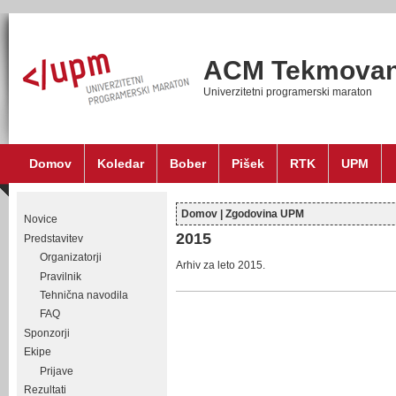
ACM Tekmovan
Univerzitetni programerski maraton
Domov
Koledar
Bober
Pišek
RTK
UPM
Domov
|
Zgodovina UPM
Novice
Nahajate se tukaj
2015
Predstavitev
Organizatorji
Arhiv za leto 2015.
Pravilnik
Tehnična navodila
FAQ
Sponzorji
Ekipe
Prijave
Rezultati