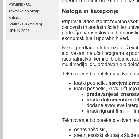
obenem dopolniti klasične oblike 
Pravilnik - OŠ
Naloga in kategorije
Tekmovalno okolje
Koledar
Pripraviti video izobraževalno vse
Statistika tekmovanj
osnovnih in srednjih šolah ter univ
URNIK 2026
področja naravoslovnih, humanistič
ekonomskih ali uporabnih ved.
Nekaj predlaganih tem izobraževaln
tudi vezani na učni program) s podr
računalništva, kemije, biologije, jez
multimedije idr., predavanje o dolo
Tekmovanje bo potekalo v dveh osn
kratki posnetki,
narejeni z mo
kratki posnetki, ki vključujejo 
predavanje ali znanst
kratki dokumentarni fi
dodane avtorjeve interp
kratki igrani film
— film,
Tekmovanje bo potekalo v dveh te
osnovnošolski,
srednješolski skupaj s študen