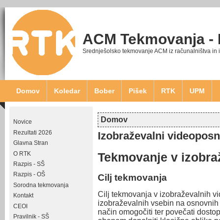
ACM Tekmovanja -
Srednješolsko tekmovanje ACM iz računalništva in 
Domov
Koledar
Bober
Pišek
RTK
UPM
Domov
Novice
Nahajate se tukaj
Rezultati 2026
Izobraževalni videoposn
Glavna Stran
O RTK
Tekmovanje v izobra
Razpis - SŠ
Razpis - OŠ
Cilj tekmovanja
Sorodna tekmovanja
Cilj tekmovanja v izobraževalnih vi
Kontakt
izobraževalnih vsebin na osnovnih i
CEOI
način omogočiti ter povečati dosto
Pravilnik - SŠ