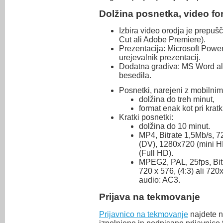
Dolžina posnetka, video for
Izbira video orodja je prepu
Cut ali Adobe Premiere).
Prezentacija: Microsoft Power
urejevalnik prezentacij.
Dodatna gradiva: MS Word ali
besedila.
Posnetki, narejeni z mobilnimi
dolžina do treh minut,
format enak kot pri krat
Kratki posnetki:
dolžina do 10 minut.
MP4, Bitrate 1,5Mb/s, 7
(DV), 1280x720 (mini 
(Full HD).
MPEG2, PAL, 25fps, Bit
720 x 576, (4:3) ali 720x
audio: AC3.
Prijava na tekmovanje
Prijavnico na tekmovanje
najdete na