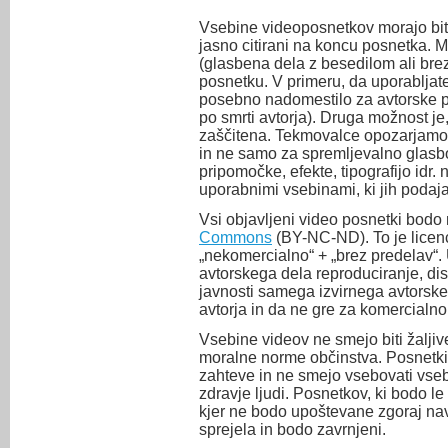
Vsebine videoposnetkov morajo biti 
jasno citirani na koncu posnetka. 
(glasbena dela z besedilom ali brez 
posnetku. V primeru, da uporabljate
posebno nadomestilo za avtorske pr
po smrti avtorja). Druga možnost je,
zaščitena. Tekmovalce opozarjamo, 
in ne samo za spremljevalno glasbo
pripomočke, efekte, tipografijo idr.
uporabnimi vsebinami, ki jih podaj
Vsi objavljeni video posnetki bodo 
Commons
(BY-NC-ND). To je licenc
„nekomercialno“ + „brez predelav“
avtorskega dela reproduciranje, dist
javnosti samega izvirnega avtorsk
avtorja in da ne gre za komercialn
Vsebine videov ne smejo biti žaljive 
moralne norme občinstva. Posnetki
zahteve in ne smejo vsebovati vsebi
zdravje ljudi. Posnetkov, ki bodo le 
kjer ne bodo upoštevane zgoraj na
sprejela in bodo zavrnjeni.