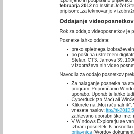
izpolnjeno in podpisano prijavnico 
februarja 2012
na Institut Jožef S
pripisom: „za tekmovanje v izobraž
Oddajanje videoposnetkov
Rok za oddajo videoposnetkov je 
Posnetke lahko oddate:
preko spletnega izobraževal
po pošti na ustreznem digital
Stefan, CT3, Jamova 39, 1000
v izobraževalnih video posnet
Navodila za oddajo posnetkov prek
Za nalaganje posnetka na stre
program. Priporočamo Windows
uporabo. Uporabite lahko tudi
Cyberduck (za Mac) ali WinS
Kliknete na „Moj računalnik“.
vnesete naslov:
ftp://rtk2012
zahtevano uporabniško ime:
V Windows Explorerju se vam 
izbrani posnetek. K posnetku 
prijavnica
(Wordov dokument)