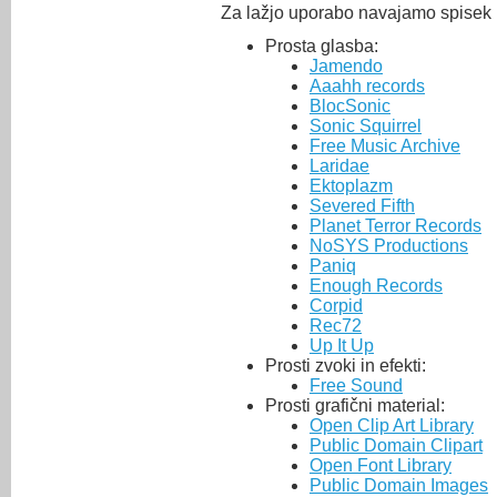
Za lažjo uporabo navajamo spisek n
Prosta glasba:
Jamendo
Aaahh records
BlocSonic
Sonic Squirrel
Free Music Archive
Laridae
Ektoplazm
Severed Fifth
Planet Terror Records
NoSYS Productions
Paniq
Enough Records
Corpid
Rec72
Up It Up
Prosti zvoki in efekti:
Free Sound
Prosti grafični material:
Open Clip Art Library
Public Domain Clipart
Open Font Library
Public Domain Images