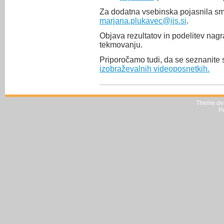
Za dodatna vsebinska pojasnila sm
marjana.plukavec@ijs.si
.
Objava rezultatov in podelitev nag
tekmovanju.
Priporočamo tudi, da se seznanite
izobraževalnih videoposnetkih.
Theme de
P