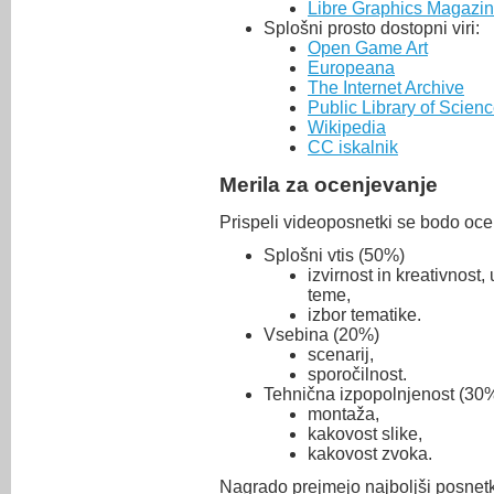
Libre Graphics Magazi
Splošni prosto dostopni viri:
Open Game Art
Europeana
The Internet Archive
Public Library of Scien
Wikipedia
CC iskalnik
Merila za ocenjevanje
Prispeli videoposnetki se bodo ocenj
Splošni vtis (50%)
izvirnost in kreativnost,
teme,
izbor tematike.
Vsebina (20%)
scenarij,
sporočilnost.
Tehnična izpopolnjenost (30
montaža,
kakovost slike,
kakovost zvoka.
Nagrado prejmejo najboljši posnetki