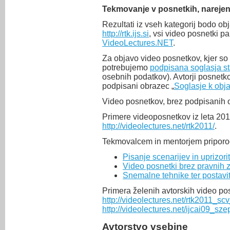
Tekmovanje v posnetkih, narejeni
Rezultati iz vseh kategorij bodo obj
http://rtk.ijs.si
, vsi video posnetki p
VideoLectures.NET
.
Za objavo video posnetkov, kjer so 
potrebujemo
podpisana soglasja s
osebnih podatkov). Avtorji posnetko
podpisani obrazec „
Soglasje k obja
Video posnetkov, brez podpisanih 
Primere videoposnetkov iz leta 201
http://videolectures.net/rtk2011/
.
Tekmovalcem in mentorjem priporo
Pisanje scenarijev in uprizor
Video posnetki brez pravnih 
Snemalne tehnike ter postavi
Primera želenih avtorskih video po
http://videolectures.net/rtk2011_scv
http://videolectures.net/ijcai09_sz
Avtorstvo vsebine