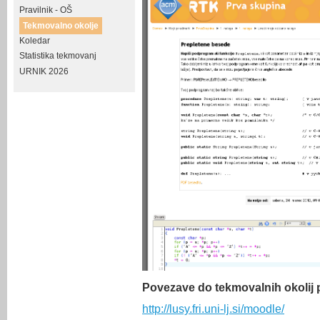
Pravilnik - OŠ
Tekmovalno okolje
Koledar
Statistika tekmovanj
URNIK 2026
Povezave do tekmovalnih okolij 
http://lusy.fri.uni-lj.si/moodle/