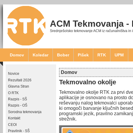
ACM Tekmovanja -
Srednješolsko tekmovanje ACM iz računalništva in 
Domov
Koledar
Bober
Pišek
RTK
UPM
Domov
Novice
Nahajate se tukaj
Rezultati 2026
Tekmovalno okolje
Glavna Stran
Tekmovalno okolje RTK za prvi dve 
O RTK
aplikacije je osnovano na prosto do
Razpis - SŠ
reševanju nalog tekmovalci uporablj
Razpis - OŠ
ki omogoči barvanje ključnih bese
Sorodna tekmovanja
programski jezik, pravilno zamikan
Kontakt
strežnik.
CEOI
Pravilnik - SŠ